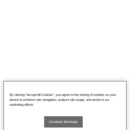
056 A
Da € 40
SPECCHIETTO TELESCOPICO SNODATO A LED
NEW!
Specchio in vetro resistente alle rigature
By clicking “Accept All Cookies”, you agree to the storing of cookies on your
Bordo paraurti in materiale plastico
device to enhance site navigation, analyze site usage, and assist in our
LED per evitare di creare ombre sulla zona da osservare
marketing efforts.
Doppio snodo regolabile
Corpo in acciaio inossidabile estensibile
Cookies Settings
Impugnatura antiscivolo
Diametro esterno compreso bordo: 68 mm