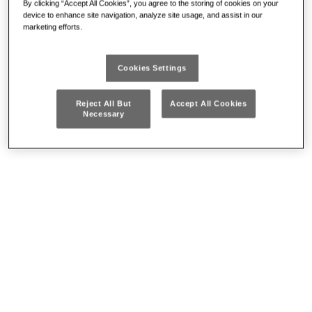
By clicking “Accept All Cookies”, you agree to the storing of cookies on your
device to enhance site navigation, analyze site usage, and assist in our
marketing efforts.
233 1/2 NS/S8
Cookies Settings
Da € 177
Reject All But
Accept All Cookies
Necessary
SERIE DI 8 CHIAVI A BUSSOLA PER VITI CON
IMPRONTA ESASCANALATA (RIBE)
NEW!
DETTAGLI