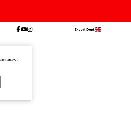
Export Dept.
ation, analyze
Prodotti Sciolti
Da € 15.3
NEW!
A