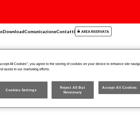
mo
Download
Comunicazione
Contatti
AREA RISERVATA
vi di manovra
(1)
Accept All Cookies”, you agree to the storing of cookies on your device to enhance site navig
nd assist in our marketing efforts.
Reject All But
Accept All Cookies
Cookies Settings
Necessary
ti Sciolti
(1)
285 KAP
CHIAVI COMBINATE 