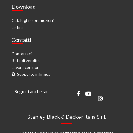
Download
Cataloghi e promozioni
Listini
Contatti
Contattaci
Rete di vendita
Lavora con noi
Supporto in lingua
Seguici anche su
Stanley Black & Decker Italia S.r.l.
Societá a Socio Unico soggetta a coord. e controllo