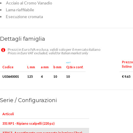
Acciaio al Cromo Vanadio
Lama riaffilabile
Esecuzione cromata
Dettagli famiglia
Prezzi in Euro IVA esclusa, validi solo per il mercato italiano
Prices in Euro VAT excluded, valid for Italian market only
Prezzo
listino
Q.tà x conf.
Codice
L mm
a mm
b mm
U03640001
125
4
10
10
€ 9.65
Serie / Configurazioni
Articoli
351 RP1 - Ripiano scalpelli (220 pz)
372 S7 - Assortimento con supporto in lamiera (7 pz)