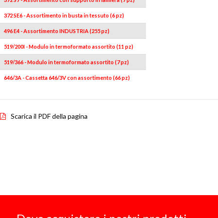
372 SE6 - Assortimento in busta in tessuto (6 pz)
496 E4 - Assortimento INDUSTRIA (255 pz)
519/200I - Modulo in termoformato assortito (11 pz)
519/366 - Modulo in termoformato assortito (7 pz)
646/3A - Cassetta 646/3V con assortimento (66 pz)
Scarica il PDF della pagina