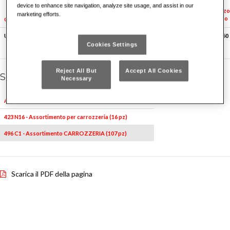
device to enhance site navigation, analyze site usage, and assist in our
Prezzo
marketing efforts.
listino
Peso kg
Q.tà x conf.
Codice
LxPxH mm
U04010001
140x54x55
1,3
1
€ 67.50
Cookies Settings
Reject All But
Accept All Cookies
Serie / Configurazioni
Necessary
Articoli
423 N16 - Assortimento per carrozzeria (16 pz)
496 C1 - Assortimento CARROZZERIA (107 pz)
Scarica il PDF della pagina