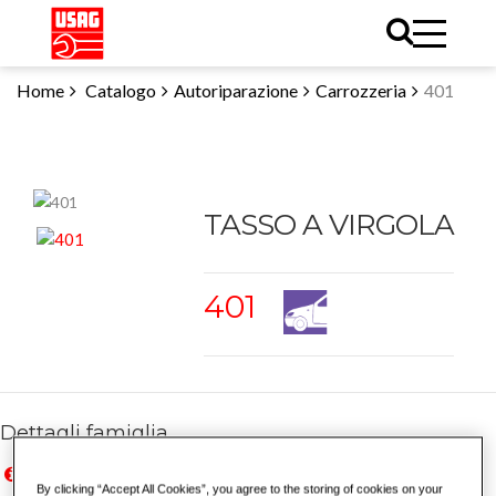
Home
Catalogo
Autoriparazione
Carrozzeria
401
TASSO A VIRGOLA
401
Dettagli famiglia
Prezzi in Euro IVA esclusa, validi solo per il mercato italiano
Prices in Euro VAT excluded, valid for Italian market only
By clicking “Accept All Cookies”, you agree to the storing of cookies on your