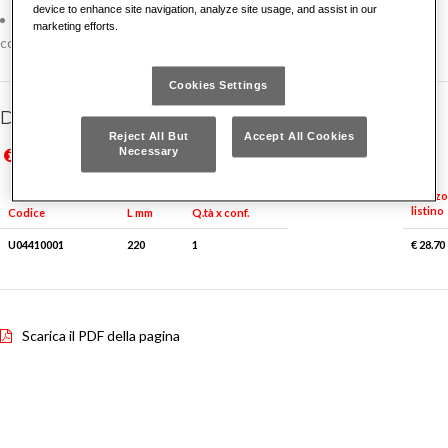
device to enhance site navigation, analyze site usage, and assist in our
Per agganciare e sganciare le molle di richiamo dei freni a tamburo
marketing efforts.
con ceppi rivettati di autovetture
Cookies Settings
Dettagli famiglia
Reject All But
Accept All Cookies
Necessary
Prezzi in Euro IVA esclusa, validi solo per il mercato italiano
Prices in Euro VAT excluded, valid for Italian market only
Prezzo
listino
Q.tà x conf.
Codice
L mm
U04410001
220
1
€ 28.70
Scarica il PDF della pagina