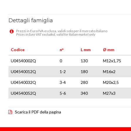
Dettagli famiglia
Prezzi in Euro IVA esclusa, validi solo per il mercato italiano
Prices in Euro VAT excluded, valid for Italian market only
Codice
n°
L mm
Ø mm
U04540002Q
0
130
M12x1,75
U04540012Q
1-2
180
M16x2
U04540032Q
3-4
280
M20x2,5
U04540052Q
5-6
340
M27x3
Scarica il PDF della pagina