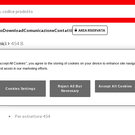
mo
Download
Comunicazione
Contatti
AREA RISERVATA
ici
454 B
Accept All Cookies”, you agree to the storing of cookies on your device to enhance site navig
nd assist in our marketing efforts.
RICAMBIO VITE
Reject All But
Accept All Cookies
Cookies Settings
Necessary
454 B
Per estrattore 454