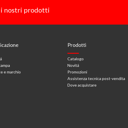
i nostri prodotti
cazione
Prodotti
tá
Catalogo
stampa
Novitá
e e marchio
Promozioni
Assistenza tecnica post-vendita
Dove acquistare