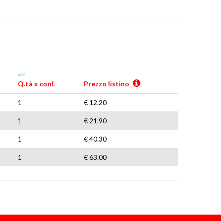
Q.tà x conf.
Prezzo listino
1
€ 12.20
1
€ 21.90
1
€ 40.30
1
€ 63.00