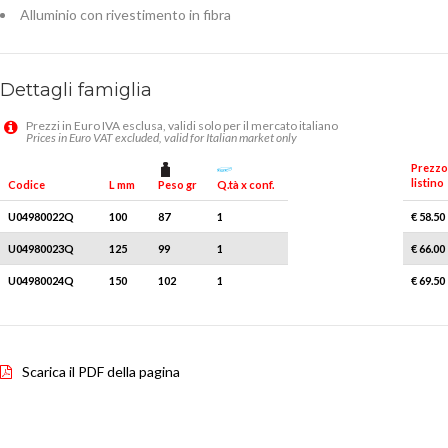
Alluminio con rivestimento in fibra
Dettagli famiglia
Prezzi in Euro IVA esclusa, validi solo per il mercato italiano
Prices in Euro VAT excluded, valid for Italian market only
Prezzo
listino
Peso gr
Q.tà x conf.
Codice
L mm
U04980022Q
100
87
1
€ 58.50
U04980023Q
125
99
1
€ 66.00
U04980024Q
150
102
1
€ 69.50
Scarica il PDF della pagina