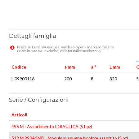
Dettagli famiglia
Prezzi in Euro IVA esclusa, validi solo per il mercato italiano
Prices in Euro VAT excluded, valid for Italian market only
Codice
a mm
a "
L mm
Q
U09900116
200
8
320
5
Serie / Configurazioni
Articoli
496 M - Assortimento IDRAULICA (51 pz)
519 M 990A5MD - Modulo in spugna bicolore assortito (5 pz)