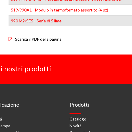
519/990A1 - Modulo in termoformato assortito (4 pz)
990 M2/SE5 - Serie di 5 lime
Scarica il PDF della pagina
i nostri prodotti
cazione
Prodotti
tá
Catalogo
stampa
Novitá