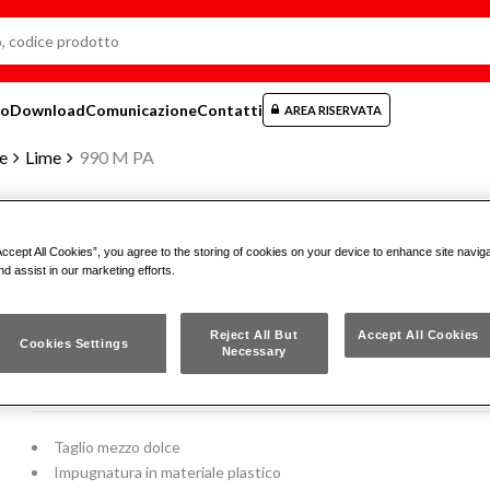
mo
Download
Comunicazione
Contatti
AREA RISERVATA
ie
Lime
990 M PA
Accept All Cookies”, you agree to the storing of cookies on your device to enhance site navig
LIMA PIATTA
nd assist in our marketing efforts.
Reject All But
Accept All Cookies
990 M PA
Cookies Settings
Necessary
ISO 234 DIN 7285
Taglio mezzo dolce
Impugnatura in materiale plastico