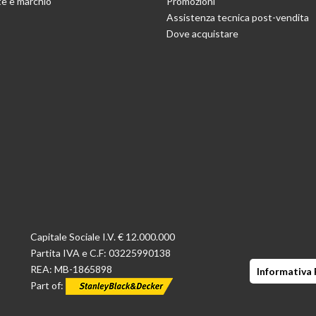
e e marchio
Promozioni
Assistenza tecnica post-vendita
Dove acquistare
Capitale Sociale I.V. € 12.000.000
Partita IVA e C.F: 03225990138
REA: MB-1865898
Informativa 
Part of: