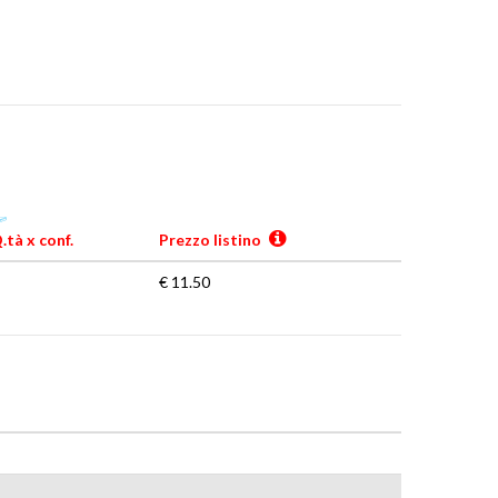
.tà x conf.
Prezzo listino
€ 11.50