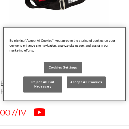
By clicking “Accept All Cookies”, you agree to the storing of cookies on your
device to enhance site navigation, analyze site usage, and assist in our
marketing efforts.
Cookies Settings
BORSA PROFESSIONALE
Reject All But
Accept All Cookies
Necessary
PORTAUTENSILI (VUOTA)
007/1V