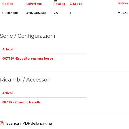
listino
Peso kg
Q.tà x conf.
Codice
LxPxH mm
U00070001
420x240x340
2.5
1
€ 82.50
Serie / Configurazioni
Articoli
007 T29 - Espositore gamma borse
Ricambi / Accessori
Articoli
007 TR - Ricambio tracolla
Scarica il PDF della pagina