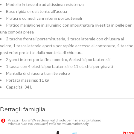
Modello in tessuto ad altissima resistenza
Base rigida e resistente all'acqua
Pratici e comodi vani interni portautensili
Pratico maniglione in alluminio con impugnatura rivestita in pelle per
una comoda presa
2 tasche frontali portaminuteria, 1 tasca laterale con chiusura al
velcro, 1 tasca laterale aperta per rapido accesso al contenuto, 4 tasche
posteriori protette dalla mantella di chiusura
2 ganci interni porta flessometro, 6 elastici portautensili
1 tasca con 4 elastici portautensili e 11 elastici per giraviti
Mantella di chiusura tramite velcro
Portata massima: 11 kg
Capacità: 34 L
Dettagli famiglia
Prezzi in Euro IVA esclusa, validi solo per il mercato italiano
Prices in Euro VAT excluded, valid for Italian market only
Prezzo