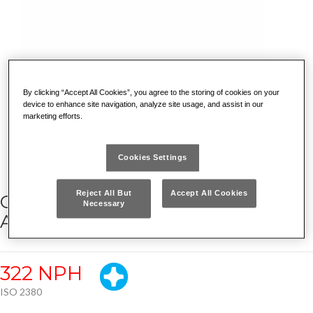
By clicking “Accept All Cookies”, you agree to the storing of cookies on your
device to enhance site navigation, analyze site usage, and assist in our
marketing efforts.
Cookies Settings
Reject All But
Accept All Cookies
GIRAVITI PER VITI CON IMPRONTA
Necessary
A CROCE PHILLIPS®
322 NPH
ISO 2380