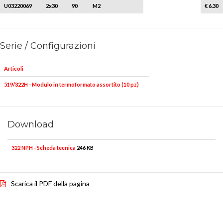
U03220069
2x30
90
M2
5
€ 6.30
Serie / Configurazioni
Articoli
519/322H - Modulo in termoformato assortito (10 pz)
Download
322 NPH - Scheda tecnica
246 KB
Scarica il PDF della pagina