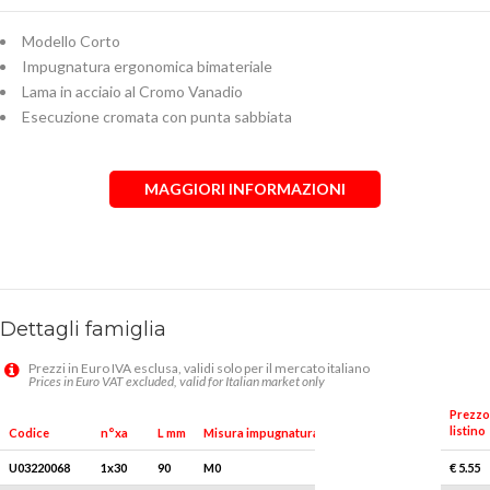
Modello Corto
Impugnatura ergonomica bimateriale
Lama in acciaio al Cromo Vanadio
Esecuzione cromata con punta sabbiata
MAGGIORI INFORMAZIONI
Dettagli famiglia
Prezzi in Euro IVA esclusa, validi solo per il mercato italiano
Prices in Euro VAT excluded, valid for Italian market only
Prezzo
listino
Q.tà x conf.
Codice
n°xa
L mm
Misura impugnatura
U03220068
1x30
90
M0
5
€ 5.55