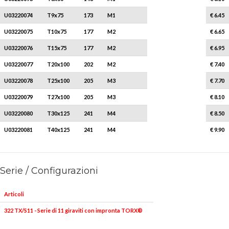
U03220074
T9x75
173
M1
5
€ 6.45
U03220075
T10x75
177
M2
5
€ 6.65
U03220076
T15x75
177
M2
5
€ 6.95
U03220077
T20x100
202
M2
5
€ 7.40
U03220078
T25x100
205
M3
5
€ 7.70
U03220079
T27x100
205
M3
1
€ 8.10
U03220080
T30x125
241
M4
1
€ 8.50
U03220081
T40x125
241
M4
1
€ 9.90
Serie / Configurazioni
Articoli
322 TX/S11 - Serie di 11 giraviti con impronta TORX®