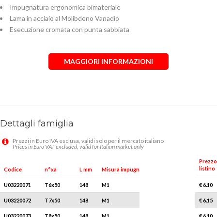
Impugnatura ergonomica bimateriale
Lama in acciaio al Molibdeno Vanadio
Esecuzione cromata con punta sabbiata
MAGGIORI INFORMAZIONI
Dettagli famiglia
Prezzi in Euro IVA esclusa, validi solo per il mercato italiano
Prices in Euro VAT excluded, valid for Italian market only
Prezzo
listino
Q.tà x conf.
Codice
n°xa
L mm
Misura impugnatura
U03220071
T6x50
148
M1
5
€ 6.10
U03220072
T7x50
148
M1
5
€ 6.15
U03220073
T8x50
148
M1
5
€ 6.10