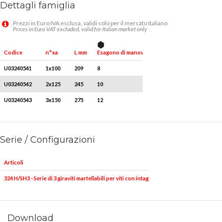
Dettagli famiglia
Prezzi in Euro IVA esclusa, validi solo per il mercato italiano
Prices in Euro VAT excluded, valid for Italian market only
Esagono di manovra mm
Codice
n°xa
L mm
Misura impugnatura
U03240541
1x100
209
8
M2
U03240542
2x125
245
10
M3
U03240543
3x150
275
12
M4
Serie / Configurazioni
Articoli
324 H/SH3 - Serie di 3 giraviti martellabili per viti con intaglio e impronta a croce PHIL
Download