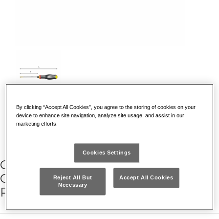
By clicking “Accept All Cookies”, you agree to the storing of cookies on your
SCOPRI PERCHE' E' UNICO
device to enhance site navigation, analyze site usage, and assist in our
marketing efforts.
Cookies Settings
GIRAVITI MARTELLABILI PER VITI
CON IMPRONTA A CROCE
Reject All But
Accept All Cookies
Necessary
PHILLIPS®