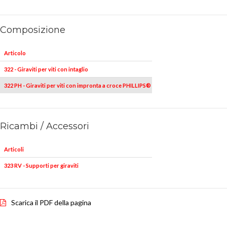
Composizione
Articolo
Pezzi
322 - Giraviti per viti con intaglio
5
0,4x2x50-0,5x3x75
322 PH - Giraviti per viti con impronta a croce PHILLIPS®
2
Ricambi / Accessori
Articoli
323 RV - Supporti per giraviti
Scarica il PDF della pagina