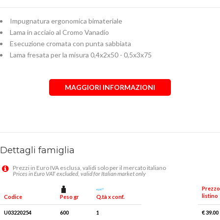
Impugnatura ergonomica bimateriale
Lama in acciaio al Cromo Vanadio
Esecuzione cromata con punta sabbiata
Lama fresata per la misura 0,4x2x50 - 0,5x3x75
MAGGIORI INFORMAZIONI
Dettagli famiglia
Prezzi in Euro IVA esclusa, validi solo per il mercato italiano
Prices in Euro VAT excluded, valid for Italian market only
Prezzo
listino
Peso gr
Q.tà x conf.
Codice
U03220254
600
1
€ 39.00