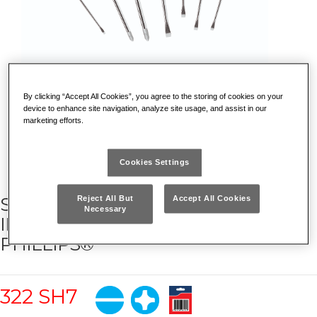
By clicking “Accept All Cookies”, you agree to the storing of cookies on your
device to enhance site navigation, analyze site usage, and assist in our
marketing efforts.
Cookies Settings
SERIE DI 7 GIRAVITI PER VITI CON
Reject All But
Accept All Cookies
Necessary
INTAGLIO E IMPRONTA A CROCE
PHILLIPS®
322 SH7