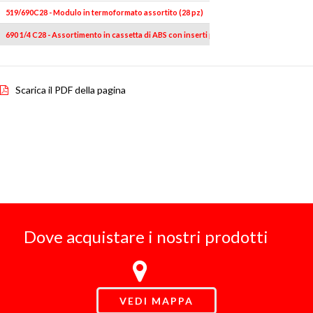
519/690C28 - Modulo in termoformato assortito (28 pz)
690 1/4 C28 - Assortimento in cassetta di ABS con inserti per avvitatura (28 pz)
Scarica il PDF della pagina
Dove acquistare i nostri prodotti
VEDI MAPPA