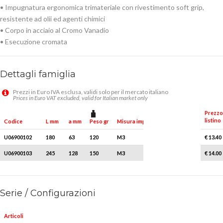
• Impugnatura ergonomica trimateriale con rivestimento soft grip,
resistente ad olii ed agenti chimici
• Corpo in acciaio al Cromo Vanadio
• Esecuzione cromata
Dettagli famiglia
Prezzi in Euro IVA esclusa, validi solo per il mercato italiano
Prices in Euro VAT excluded, valid for Italian market only
Prezzo
listino
Peso gr
Q.tà x conf.
Codice
L mm
a mm
Misura impugnatura
U06900102
180
63
120
M3
1
€ 13.40
U06900103
245
128
150
M3
1
€ 14.00
Serie / Configurazioni
Articoli