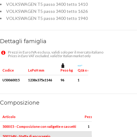
VOLKSWAGEN T5 passo 3400 tetto 1410
VOLKSWAGEN T5 passo 3400 tetto 1626
VOLKSWAGEN T5 passo 3400 tetto 1940
Dettagli famiglia
Prezzi in Euro IVA esclusa, validi solo per il mercato italiano
Prices in Euro VAT excluded, valid for Italian market only
Peso kg
Q.tà x conf.
Codice
LxPxH mm
U50060015
1238x375x1146
96
1
Composizione
Articolo
Pezzi
Misure
5000 E5 - Composizione con valigette e cassetti
1
-
5002 S4N - Staffa di ancoraggio
3
-