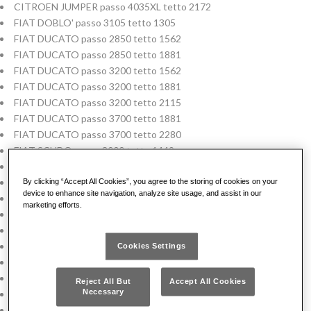
CITROEN JUMPER passo 4035XL tetto 2172
FIAT DOBLO' passo 3105 tetto 1305
FIAT DUCATO passo 2850 tetto 1562
FIAT DUCATO passo 2850 tetto 1881
FIAT DUCATO passo 3200 tetto 1562
FIAT DUCATO passo 3200 tetto 1881
FIAT DUCATO passo 3200 tetto 2115
FIAT DUCATO passo 3700 tetto 1881
FIAT DUCATO passo 3700 tetto 2280
FIAT SCUDO passo 3000 tetto 1449
FIAT SCUDO passo 3122 tetto 1750
FIAT DUCATO passo 3000 tetto 1662
By clicking “Accept All Cookies”, you agree to the storing of cookies on your
device to enhance site navigation, analyze site usage, and assist in our
FIAT DUCATO passo 3450 tetto 1662
marketing efforts.
FIAT DUCATO passo 3450 tetto 1932
FIAT DUCATO passo 4035 tetto 1932
FIAT DUCATO passo 4035 tetto 2172
Cookies Settings
FIAT DUCATO passo 4035XL tetto 1932
FIAT DUCATO passo 4035XL tetto 2172
Reject All But
Accept All Cookies
Necessary
FIAT TALENTO passo 3098 tetto 1387
FIAT TALENTO passo 3098 tetto 1898