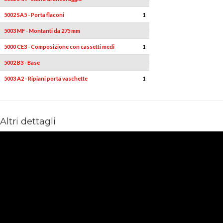
5002 SA5 - Porta flaconi
1
-
5003 MF - Montanti da 275 mm
1
-
5000 CE3 - Composizione con cassetti medi
1
-
5002 B3 - Base
1
-
5003 A2 - Ripiani porta vaschette
1
-
Altri dettagli