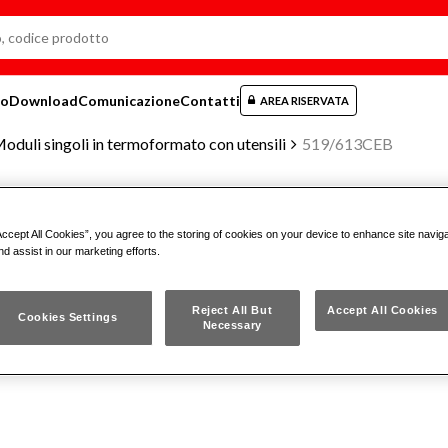
mo
Download
Comunicazione
Contatti
AREA RISERVATA
oduli singoli in termoformato con utensili
519/613CEB
Accept All Cookies”, you agree to the storing of cookies on your device to enhance site navig
MODULO IN TERMOFORMATO ASS
nd assist in our marketing efforts.
519/613CEB
Reject All But
Accept All Cookies
Cookies Settings
Necessary