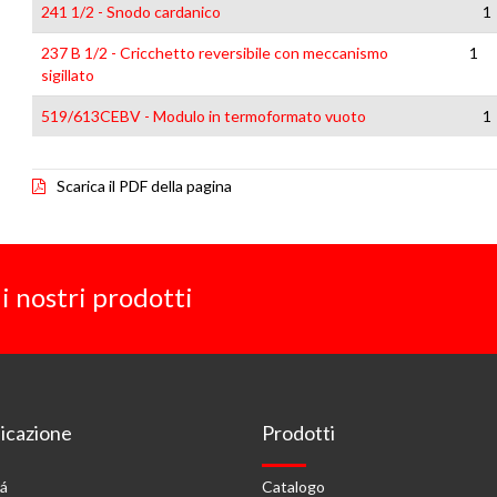
241 1/2 - Snodo cardanico
1
237 B 1/2 - Cricchetto reversibile con meccanismo
1
sigillato
519/613CEBV - Modulo in termoformato vuoto
1
Scarica il PDF della pagina
i nostri prodotti
cazione
Prodotti
tá
Catalogo