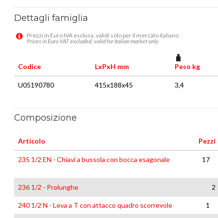
Dettagli famiglia
Prezzi in Euro IVA esclusa, validi solo per il mercato italiano
Prices in Euro VAT excluded, valid for Italian market only
Codice
LxPxH mm
Peso kg
U05190780
415x188x45
3,4
Composizione
Articolo
Pezzi
235 1/2 EN - Chiavi a bussola con bocca esagonale
17
236 1/2 - Prolunghe
2
240 1/2 N - Leva a T con attacco quadro scorrevole
1