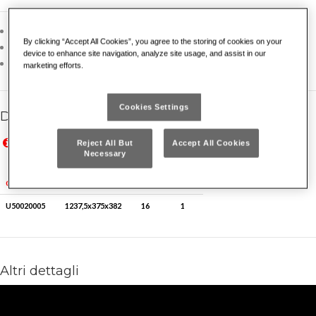
Modello aperto per passaruota
By clicking “Accept All Cookies”, you agree to the storing of cookies on your
Antina ribaltabile a scomparsa con chiusura a serratura
device to enhance site navigation, analyze site usage, and assist in our
Altezza utile interna 325 mm
marketing efforts.
Cookies Settings
Dettagli famiglia
Prezzi in Euro IVA esclusa, validi solo per il mercato italiano
Reject All But
Accept All Cookies
Prices in Euro VAT excluded, valid for Italian market only
Necessary
Peso kg
Q.tà x conf.
Codice
LxPxH mm
U50020005
1237,5x375x382
16
1
Altri dettagli