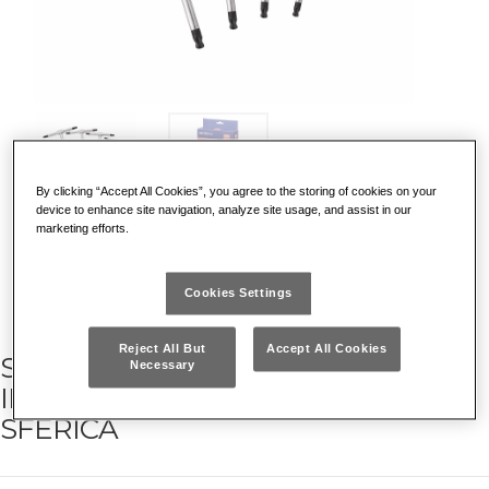
By clicking “Accept All Cookies”, you agree to the storing of cookies on your
device to enhance site navigation, analyze site usage, and assist in our
marketing efforts.
SCOPRI PERCHE' E' UNICO
Cookies Settings
Reject All But
Accept All Cookies
SERIE DI 4 CHIAVI A T CON
Necessary
IMPRONTA TORX® A TESTA
SFERICA