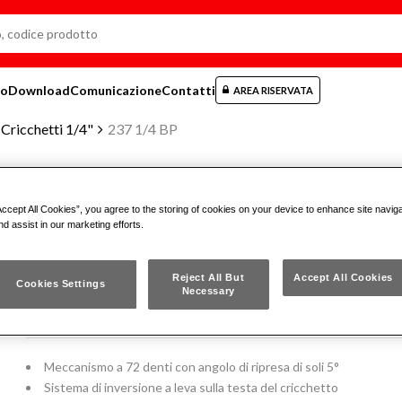
mo
Download
Comunicazione
Contatti
AREA RISERVATA
Cricchetti 1/4"
237 1/4 BP
Accept All Cookies”, you agree to the storing of cookies on your device to enhance site navig
CRICCHETTO CON SISTEMA DI 
nd assist in our marketing efforts.
237 1/4 BP
Reject All But
Accept All Cookies
Cookies Settings
Necessary
ISO 3315
Meccanismo a 72 denti con angolo di ripresa di soli 5°
Sistema di inversione a leva sulla testa del cricchetto