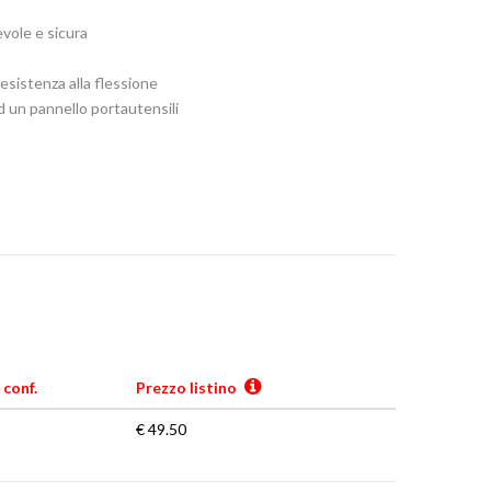
vole e sicura
esistenza alla flessione
d un pannello portautensili
 conf.
Prezzo listino
€ 49.50