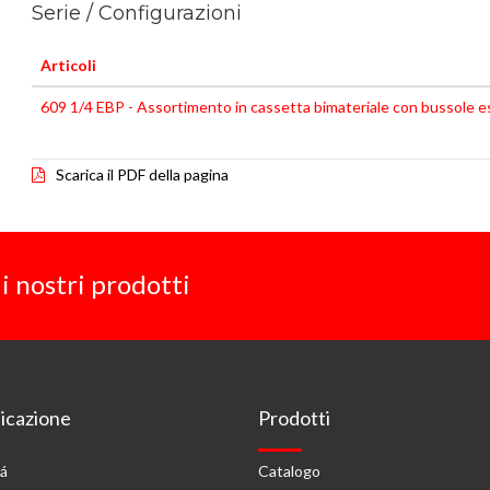
Serie / Configurazioni
Articoli
609 1/4 EBP - Assortimento in cassetta bimateriale con bussole esa
Scarica il PDF della pagina
i nostri prodotti
cazione
Prodotti
tá
Catalogo