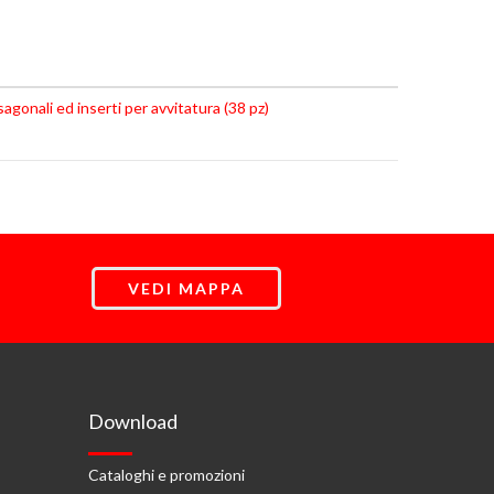
gonali ed inserti per avvitatura (38 pz)
VEDI MAPPA
Download
Cataloghi e promozioni