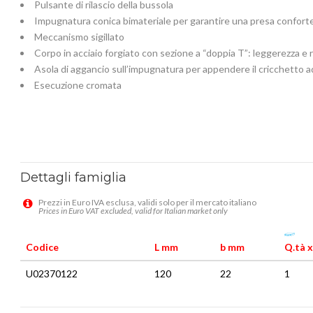
Pulsante di rilascio della bussola
Impugnatura conica bimateriale per garantire una presa conforte
Meccanismo sigillato
Corpo in acciaio forgiato con sezione a “doppia T”: leggerezza e r
Asola di aggancio sull’impugnatura per appendere il cricchetto a
Esecuzione cromata
Dettagli famiglia
Prezzi in Euro IVA esclusa, validi solo per il mercato italiano
Prices in Euro VAT excluded, valid for Italian market only
Codice
L mm
b mm
Q.tà x
U02370122
120
22
1