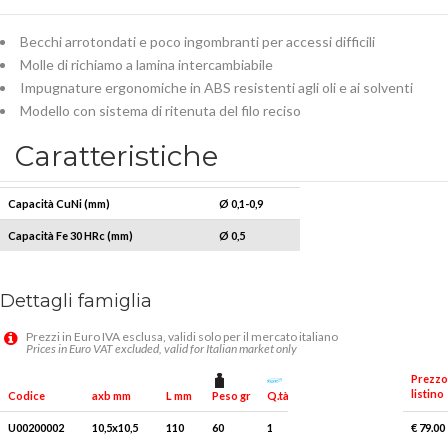
Becchi arrotondati e poco ingombranti per accessi difficili
Molle di richiamo a lamina intercambiabile
Impugnature ergonomiche in ABS resistenti agli oli e ai solventi
Modello con sistema di ritenuta del filo reciso
Caratteristiche
Capacità CuNi (mm)
Ø 0,1-0,9
Capacità Fe 30 HRc (mm)
Ø 0,5
Dettagli famiglia
Prezzi in Euro IVA esclusa, validi solo per il mercato italiano
Prices in Euro VAT excluded, valid for Italian market only
Prezzo
listino
Peso gr
Q.tà x conf.
Codice
axb mm
L mm
U00200002
10,5x10,5
110
60
1
€ 79.00