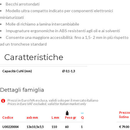
Becchi arrotondati
Modello ultra compatto indicato per componenti elettronici
miniaturizzati
Molle di richiamo a lamina intercambiabile
Impugnature ergonomiche in ABS resistenti agli oli e ai solventi
Consente una maggiore accessibilità: fino a 1,5- 2 mm in più rispetto
ad un tronchese standard
Caratteristiche
Capacità CuNi (mm)
Ø 0,1-1,3
Dettagli famiglia
Prezzi in Euro IVA esclusa, validi solo per il mercato italiano
Prices in Euro VAT excluded, valid for Italian market only
Prezzo
listino
Peso gr
Q.tà x conf.
Codice
axb mm
L mm
U00220004
13x10,5x5,5
110
60
1
€ 79.00