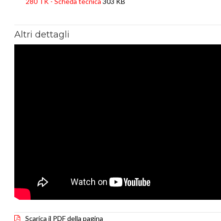
280 TK - Scheda tecnica
303 KB
Altri dettagli
Scarica il PDF della pagina