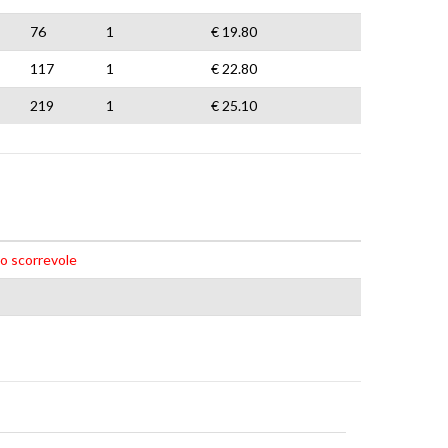
76
1
€ 19.80
117
1
€ 22.80
219
1
€ 25.10
no scorrevole