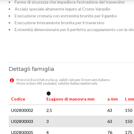
Fermo di sicurezza che impedisce l'estrazione del traversino
Acciaio speciale altamente legato al Cromo Vanadio
Esecuzione cromata con estremità brunite per il gambo
Esecuzione interamente brunita per il traversino
Estremità dimensionate per il perfetto accoppiamento con la vit
Dettagli famiglia
Prezzi in Euro IVA esclusa, validi solo per il mercato italiano
Prices in Euro VAT excluded, valid for Italian market only
Codice
Esagono di manovra mm
a mm
L m
U02800002
2,5
63
150
U02800003
3
63
150
U02800005
4
76
175