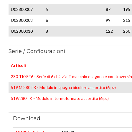
U02800007
5
87
195
U02800008
6
99
215
U02800010
8
122
250
Serie / Configurazioni
Articoli
280 TK/SE6 - Serie di 6 chiavi a T maschio esagonale con traversi
519 M 280TK - Modulo in spugna bicolore assortito (6 pz)
519/280TK - Modulo in termoformato assortito (6 pz)
Download