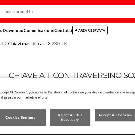
mo
Download
Comunicazione
Contatti
AREA RISERVATA
ti
Chiavi maschio a T
280 TK
CHIAVE A T CON TRAVERSINO S
Accept All Cookies”, you agree to the storing of cookies on your device to enhance site navig
280 TK
nd assist in our marketing efforts.
ISO 2936
Reject All But
Accept All Cookies
Cookies Settings
Necessary
Per viti con esagono incassato
Traversino scorrevole che permette di avere maggiore accessibili