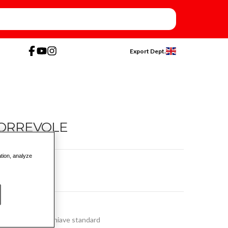
Export Dept.
CORREVOLE
ation, analyze
tà rispetto alla chiave standard