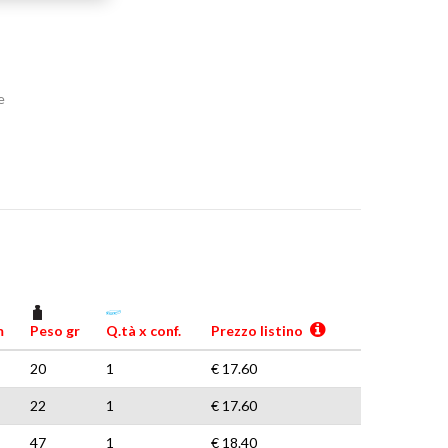
e
m
Peso gr
Q.tà x conf.
Prezzo listino
20
1
€ 17.60
22
1
€ 17.60
47
1
€ 18.40