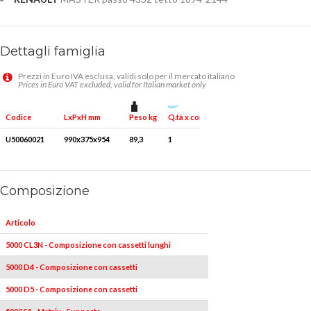
Dettagli famiglia
Prezzi in Euro IVA esclusa, validi solo per il mercato italiano
Prices in Euro VAT excluded, valid for Italian market only
Peso kg
Q.tà x conf.
Codice
LxPxH mm
U50060021
990x375x954
89,3
1
Composizione
Articolo
Pezzi
Misure
5000 CL3N - Composizione con cassetti lunghi
1
-
5000 D4 - Composizione con cassetti
1
-
5000 D5 - Composizione con cassetti
1
-