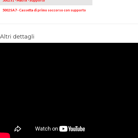
5002 S1 - Matrix - Supporto
1
-
5002 SA7 - Cassetta di primo soccorso con supporto
1
-
Altri dettagli