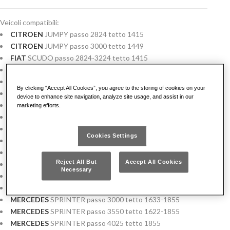
Veicoli compatibili:
CITROEN
JUMPY passo 2824 tetto 1415
CITROEN
JUMPY passo 3000 tetto 1449
FIAT
SCUDO passo 2824-3224 tetto 1415
FIAT
SCUDO passo 3000-3122 tetto 1449
FORD
TRANSIT passo 2933 tetto 1645
By clicking “Accept All Cookies”, you agree to the storing of cookies on your
FORD
TRANSIT passo 3300 tetto 1645-1885
device to enhance site navigation, analyze site usage, and assist in our
FORD
TRANSIT passo 3750 tetto 1645-1885
marketing efforts.
IVECO
DAILY passo 3000 tetto 1545-1900
IVECO
DAILY passo 3000L tetto 1545-1900
Cookies Settings
IVECO
DAILY passo 3300 tetto 1545-1900
IVECO
DAILY passo 3950 tetto 1545-1900
Reject All But
Accept All Cookies
MERCEDES
VITO COMPACT passo 3200 tetto 1353
Necessary
MERCEDES
VITO LONG passo 3200 tetto 1353-1760
MERCEDES
VITO EXTRA LONG passo 3420 tetto 1353
MERCEDES
SPRINTER passo 3000 tetto 1633-1855
MERCEDES
SPRINTER passo 3550 tetto 1622-1855
MERCEDES
SPRINTER passo 4025 tetto 1855