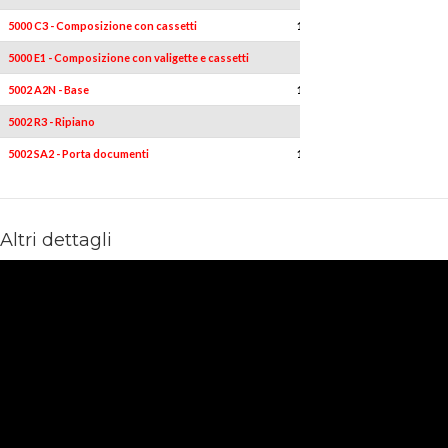
5000 C3 - Composizione con cassetti
1
-
5000 E1 - Composizione con valigette e cassetti
1
-
5002 A2N - Base
1
-
5002 R3 - Ripiano
1
-
5002 SA2 - Porta documenti
1
-
Altri dettagli