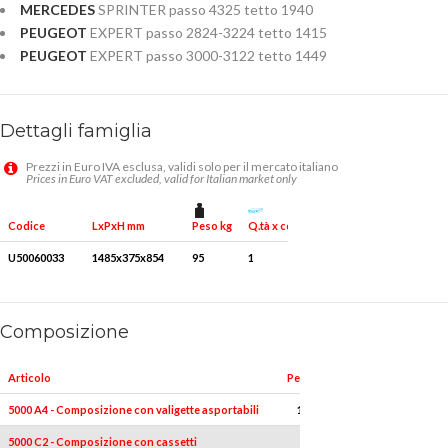
MERCEDES
SPRINTER passo 4325 tetto 1940
PEUGEOT
EXPERT passo 2824-3224 tetto 1415
PEUGEOT
EXPERT passo 3000-3122 tetto 1449
Dettagli famiglia
Prezzi in Euro IVA esclusa, validi solo per il mercato italiano
Prices in Euro VAT excluded, valid for Italian market only
Peso kg
Q.tà x conf.
Codice
LxPxH mm
U50060033
1485x375x854
95
1
Composizione
Articolo
Pezzi
Misure
5000 A4 - Composizione con valigette asportabili
1
-
5000 C2 - Composizione con cassetti
1
-