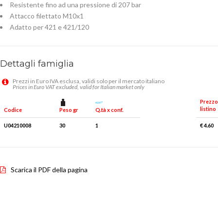
Resistente fino ad una pressione di 207 bar
Attacco filettato M10x1
Adatto per 421 e 421/120
Dettagli famiglia
Prezzi in Euro IVA esclusa, validi solo per il mercato italiano
Prices in Euro VAT excluded, valid for Italian market only
Prezzo
listino
Peso gr
Q.tà x conf.
Codice
U04210008
30
1
€ 4.60
Scarica il PDF della pagina