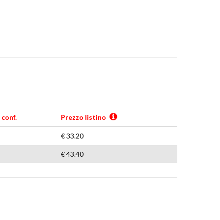
 conf.
Prezzo listino
€ 33.20
€ 43.40