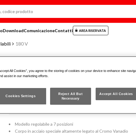
mo
Download
Comunicazione
Contatti
AREA RISERVATA
labili
180 V
Accept All Cookies”, you agree to the storing of cookies on your device to enhance site navig
PINZE REGOLABILI A CERNIERA 
nd assist in our marketing efforts.
180 V
Reject All But
Accept All Cookies
Cookies Settings
Necessary
ISO 8976
Modello regolabile a 7 posizioni
Corpo in acciaio speciale altamente legato al Cromo Vanadio