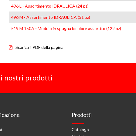
496 L - Assortimento IDRAULICA (24 pz)
496 M - Assortimento IDRAULICA (51 pz)
519 M 150A - Modulo in spugna bicolore assortito (122 pz)
Scarica il PDF della pagina
i nostri prodotti
cazione
Prodotti
tá
Catalogo