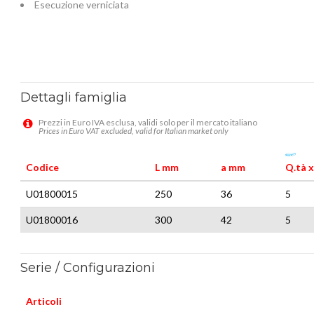
Esecuzione verniciata
Dettagli famiglia
Prezzi in Euro IVA esclusa, validi solo per il mercato italiano
Prices in Euro VAT excluded, valid for Italian market only
Codice
L mm
a mm
Q.tà x
U01800015
250
36
5
U01800016
300
42
5
Serie / Configurazioni
Articoli