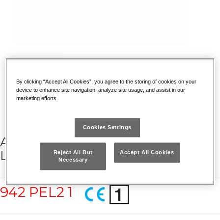
By clicking “Accept All Cookies”, you agree to the storing of cookies on your
device to enhance site navigation, analyze site usage, and assist in our
marketing efforts.
Cookies Settings
AVVITATORE REVERSIBILE IN
LINEA IN MATERIALE COMPOSITO
Reject All But
Accept All Cookies
Necessary
942 PEL2 1