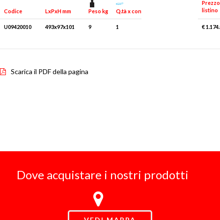
Prezzo
listino
Peso kg
Q.tà x conf.
Codice
LxPxH mm
U09420010
493x97x101
9
1
€ 1.174
Scarica il PDF della pagina
Dove acquistare i nostri prodotti
VEDI MAPPA