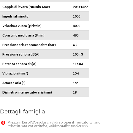
Coppia di lavoro (Nm min-Max)
203÷1627
Impulsi al minuto
1000
Velocità a vuoto (giri/min)
5000
Consumo medio aria (l/min)
480
Pressione aria raccomandata (bar)
6,2
Pressione sonora dB(A)
105 ±3
Potenza sonora dB(A)
116 ±3
Vibrazioni (m/s²)
15,6
Attacco aria (")
1/2
Diametro interno tubo aria (mm)
19
Dettagli famiglia
Prezzi in Euro IVA esclusa, validi solo per il mercato italiano
Prices in Euro VAT excluded, valid for Italian market only