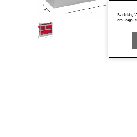
By clicking “
site usage, a