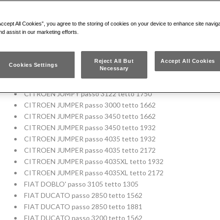
CITROEN JUMPER passo 3200 tetto 1562
CITROEN JUMPER passo 3200 tetto 1881
Accept All Cookies”, you agree to the storing of cookies on your device to enhance site navig
CITROEN JUMPER passo 3200 tetto 2115
nd assist in our marketing efforts.
CITROEN JUMPER passo 3700 tetto 1881
CITROEN JUMPER passo 3700 tetto 2280
CITROEN JUMPY passo 2824 tetto 1415
Reject All But
Accept All Cookies
Cookies Settings
Necessary
CITROEN JUMPY passo 3224 tetto 1415
CITROEN JUMPY passo 3000 tetto 1449
CITROEN JUMPY passo 3122 tetto 1750
CITROEN JUMPER passo 3000 tetto 1662
CITROEN JUMPER passo 3450 tetto 1662
CITROEN JUMPER passo 3450 tetto 1932
CITROEN JUMPER passo 4035 tetto 1932
CITROEN JUMPER passo 4035 tetto 2172
CITROEN JUMPER passo 4035XL tetto 1932
CITROEN JUMPER passo 4035XL tetto 2172
FIAT DOBLO' passo 3105 tetto 1305
FIAT DUCATO passo 2850 tetto 1562
FIAT DUCATO passo 2850 tetto 1881
FIAT DUCATO passo 3200 tetto 1562