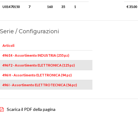
U01470150
7
160
35
1
€ 35.00
Serie / Configurazioni
Articoli
496 E4 - Assortimento INDUSTRIA (255 pz)
496 F2 - Assortimento ELETTRONICA (125 pz)
496 H - Assortimento ELETTRONICA (94 pz)
496 I - Assortimento ELETTROTECNICA (56 pz)
Scarica il PDF della pagina