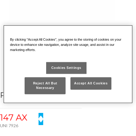
By clicking “Accept All Cookies”, you agree to the storing of cookies on your
device to enhance site navigation, analyze site usage, and assist in our
marketing efforts.
SCOPRI PERCHE' E' UNICO
Cookies Settings
Reject All But
Accept All Cookies
Necessary
PINZA SPELLAFILI
147 AX
UNI 7926