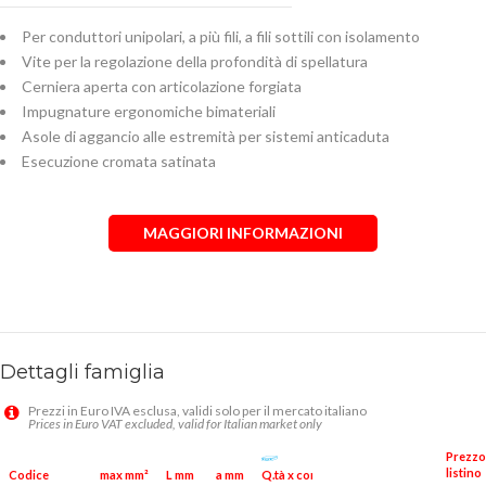
Per conduttori unipolari, a più fili, a fili sottili con isolamento
Vite per la regolazione della profondità di spellatura
Cerniera aperta con articolazione forgiata
Impugnature ergonomiche bimateriali
Asole di aggancio alle estremità per sistemi anticaduta
Esecuzione cromata satinata
MAGGIORI INFORMAZIONI
Dettagli famiglia
Prezzi in Euro IVA esclusa, validi solo per il mercato italiano
Prices in Euro VAT excluded, valid for Italian market only
Prezzo
listino
Q.tà x conf.
Codice
max mm²
L mm
a mm