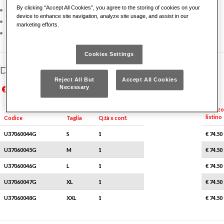
By clicking “Accept All Cookies”, you agree to the storing of cookies on your
Jeans multistagione 6 tasche
device to enhance site navigation, analyze site usage, and assist in our
Tessuto elasticizzato 96% cotone - 4% lycra
marketing efforts.
Colore Blu scuro
Cookies Settings
Dettagli famiglia
Reject All But
Accept All Cookies
Necessary
Prezzi in Euro IVA esclusa, validi solo per il mercato italiano
Prices in Euro VAT excluded, valid for Italian market only
Prezzo
listino
Q.tà x conf.
Codice
Taglia
U37060044G
S
1
€ 74.50
U37060045G
M
1
€ 74.50
U37060046G
L
1
€ 74.50
U37060047G
XL
1
€ 74.50
U37060048G
XXL
1
€ 74.50