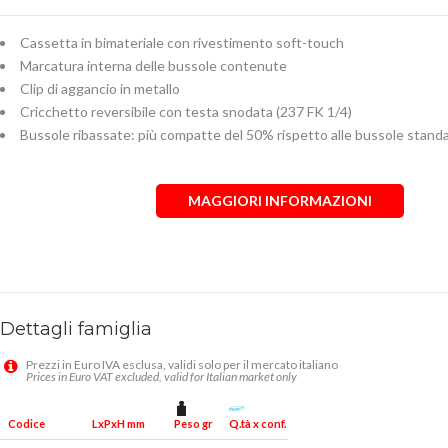
Cassetta in bimateriale con rivestimento soft-touch
Marcatura interna delle bussole contenute
Clip di aggancio in metallo
Cricchetto reversibile con testa snodata (237 FK 1/4)
Bussole ribassate: più compatte del 50% rispetto alle bussole standa
MAGGIORI INFORMAZIONI
Dettagli famiglia
Prezzi in Euro IVA esclusa, validi solo per il mercato italiano
Prices in Euro VAT excluded, valid for Italian market only
Peso gr
Q.tà x conf.
Codice
LxPxH mm