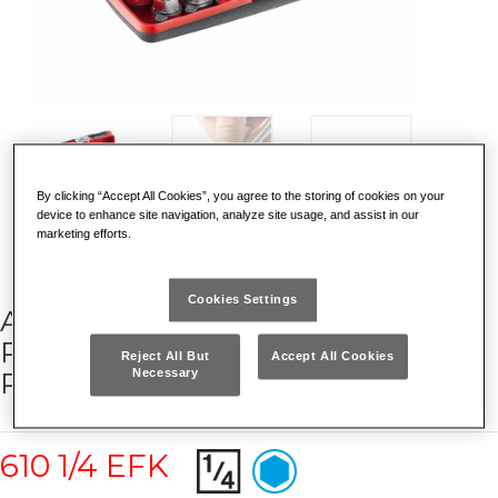
By clicking “Accept All Cookies”, you agree to the storing of cookies on your
device to enhance site navigation, analyze site usage, and assist in our
marketing efforts.
Cookies Settings
ASSORTIMENTO BUSSOLE
RIBASSATE CON CRICCHETTO
Reject All But
Accept All Cookies
REVERSIBILE - MINI KIT (11 PZ)
Necessary
610 1/4 EFK