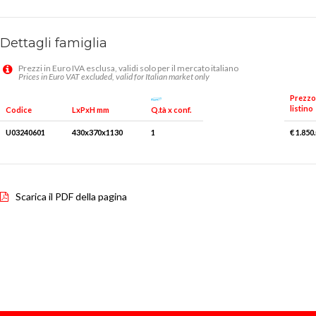
Dettagli famiglia
Prezzi in Euro IVA esclusa, validi solo per il mercato italiano
Prices in Euro VAT excluded, valid for Italian market only
Prezzo
listino
Q.tà x conf.
Codice
LxPxH mm
U03240601
430x370x1130
1
€ 1.850
Scarica il PDF della pagina