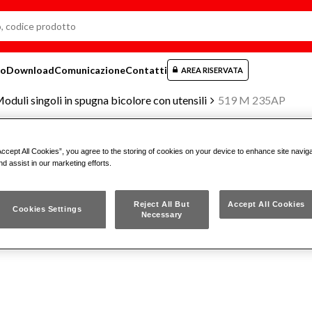
mo
Download
Comunicazione
Contatti
AREA RISERVATA
oduli singoli in spugna bicolore con utensili
519 M 235AP
Accept All Cookies”, you agree to the storing of cookies on your device to enhance site navig
nd assist in our marketing efforts.
MODULO IN SPUGNA BICOLORE AS
Reject All But
Accept All Cookies
Cookies Settings
Necessary
519 M 235AP