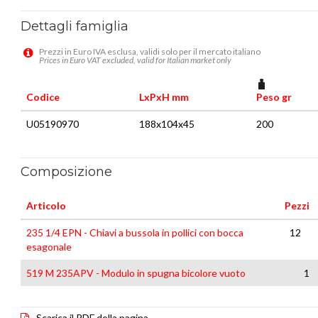
Dettagli famiglia
Prezzi in Euro IVA esclusa, validi solo per il mercato italiano
Prices in Euro VAT excluded, valid for Italian market only
Codice
LxPxH mm
Peso gr
U05190970
188x104x45
200
Composizione
Articolo
Pezzi
235 1/4 EPN - Chiavi a bussola in pollici con bocca
12
esagonale
519 M 235APV - Modulo in spugna bicolore vuoto
1
Scarica il PDF della pagina