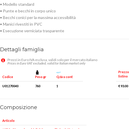
• Modello standard
• Punte e becchi in corpo unico
• Becchi conici per la massima accessibilità
• Manici rivestiti in PVC
• Esecuzione verniciata trasparente
Dettagli famiglia
Prezzi in Euro IVA esclusa, validi solo per il mercato italiano
Prices in Euro VAT excluded, valid for Italian market only
Prezzo
listino
Peso gr
Q.tà x conf.
Codice
U01270040
760
1
€ 93.00
Composizione
Articolo
Pezzi
Misure