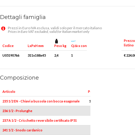
Dettagli famiglia
Prezzi in Euro IVA esclusa, validi solo per il mercato italiano
Prices in Euro VAT excluded, valid for Italian market only
Prezzo
listino
Peso kg
Q.tà x conf.
Codice
LxPxH mm
U05190766
311x188x45
2,4
1
€ 224.0
Composizione
Articolo
Pezzi
235 1/2 EN - Chiavi a bussola con bocca esagonale
16
10-11-12-13-14-15-16
236 1/2 - Prolunghe
1
237 A 1/2 - Cricchetto reversibile certificato IP51
1
241 1/2 - Snodo cardanico
1