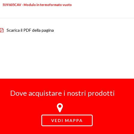
519/605CAV - Modulo in termoformato vuoto
1
Scarica il PDF della pagina
Dove acquistare i nostri prodotti
VEDI MAPPA