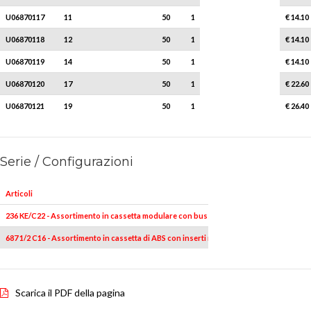
U06870117
11
50
1
€ 14.10
U06870118
12
50
1
€ 14.10
U06870119
14
50
1
€ 14.10
U06870120
17
50
1
€ 22.60
U06870121
19
50
1
€ 26.40
Serie / Configurazioni
Articoli
236 KE/C22 - Assortimento in cassetta modulare con bussole macchina esagonali ribass
687 1/2 C16 - Assortimento in cassetta di ABS con inserti macchina (16 pz)
Scarica il PDF della pagina