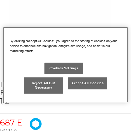
By clicking “Accept All Cookies”, you agree to the storing of cookies on your
device to enhance site navigation, analyze site usage, and assist in our
marketing efforts.
Cookies Settings
INSERTI MACCHINA PER VITI CON
Reject All But
Accept All Cookies
Necessary
ESAGONO INCASSATO - ATTACCO
1/2
687 E
ISO 1173