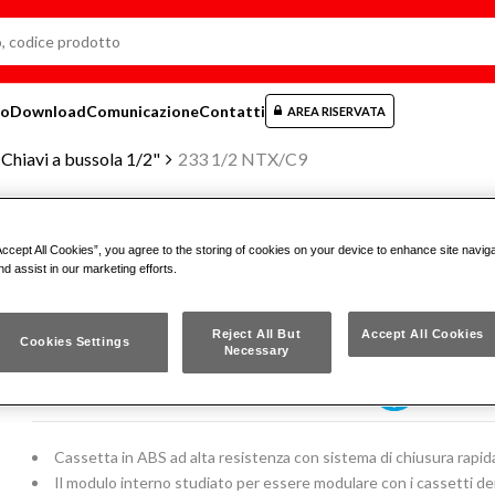
mo
Download
Comunicazione
Contatti
AREA RISERVATA
Chiavi a bussola 1/2"
233 1/2 NTX/C9
Accept All Cookies”, you agree to the storing of cookies on your device to enhance site navig
ASSORTIMENTO IN CASSETTA DI 
nd assist in our marketing efforts.
CON IMPRONTA TORX® (9 PZ)
Reject All But
Accept All Cookies
Cookies Settings
Necessary
233 1/2 NTX/C9
Cassetta in ABS ad alta resistenza con sistema di chiusura rapid
Il modulo interno studiato per essere modulare con i cassetti dei 