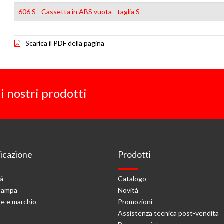
606 S - Cassetta in ABS vuota - taglia S
Scarica il PDF della pagina
i nostri prodotti
cazione
Prodotti
tá
Catalogo
stampa
Novitá
e e marchio
Promozioni
Assistenza tecnica post-vendita