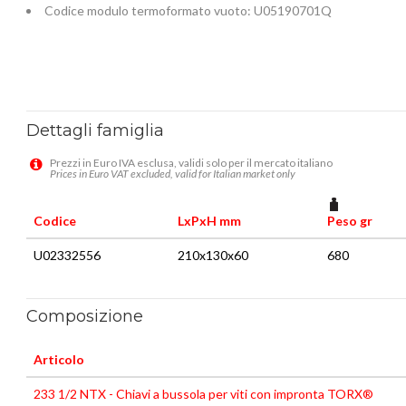
Codice modulo termoformato vuoto: U05190701Q
Dettagli famiglia
Prezzi in Euro IVA esclusa, validi solo per il mercato italiano
Prices in Euro VAT excluded, valid for Italian market only
Codice
LxPxH mm
Peso gr
U02332556
210x130x60
680
Composizione
Articolo
233 1/2 NTX - Chiavi a bussola per viti con impronta TORX®