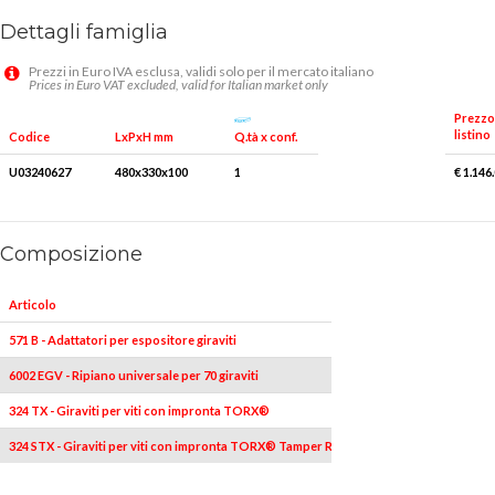
Dettagli famiglia
Prezzi in Euro IVA esclusa, validi solo per il mercato italiano
Prices in Euro VAT excluded, valid for Italian market only
Prezzo
listino
Q.tà x conf.
Codice
LxPxH mm
U03240627
480x330x100
1
€ 1.146
Composizione
Articolo
Pezzi
571 B - Adattatori per espositore giraviti
100
6002 EGV - Ripiano universale per 70 giraviti
1
324 TX - Giraviti per viti con impronta TORX®
40
324 STX - Giraviti per viti con impronta TORX® Tamper Resistant
60
TT10x75