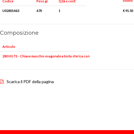
listino
Peso gr
Q.tà x conf.
Codice
U02801463
670
1
€ 91.50
Composizione
Articolo
280 HGTS - Chiave maschio esagonale a testa sferica con impugnatura bimateriale
Scarica il PDF della pagina