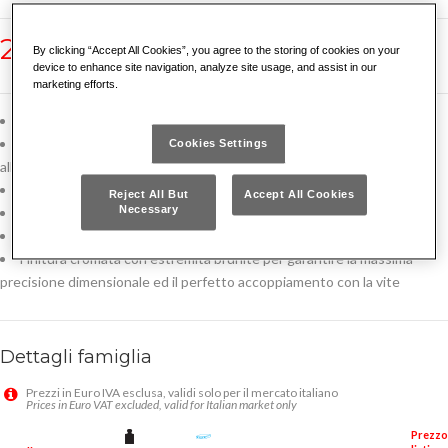
280 HGTS/SE6
By clicking “Accept All Cookies”, you agree to the storing of cookies on your
device to enhance site navigation, analyze site usage, and assist in our
marketing efforts.
Per viti con esagono incassato
Modello che permette di operare con inclinazioni fino a 30° rispetto
Cookies Settings
all'asse della vite
Impugnatura ergonomica bimateriale con rivestimento antiscivolo
Reject All But
Accept All Cookies
Necessary
Design studiato per una presa sicura durante la manovra
Lama in acciaio speciale altamente legato al Cromo Vanadio
Finitura cromata con estremità brunite per garantire la massima
precisione dimensionale ed il perfetto accoppiamento con la vite
Dettagli famiglia
Prezzi in Euro IVA esclusa, validi solo per il mercato italiano
Prices in Euro VAT excluded, valid for Italian market only
Prezzo