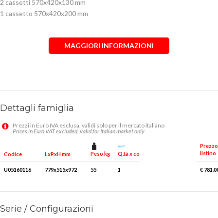
2 cassetti 570x420x130 mm
1 cassetto 570x420x200 mm
MAGGIORI INFORMAZIONI
Dettagli famiglia
Prezzi in Euro IVA esclusa, validi solo per il mercato italiano
Prices in Euro VAT excluded, valid for Italian market only
Prezzo
listino
Peso kg
Q.tà x conf.
Codice
LxPxH mm
U05160116
779x515x972
55
1
€ 781.0
Serie / Configurazioni