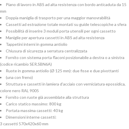
Piano di lavoro in ABS ad alta resistenza con bordo anticaduta da 15
mm
Doppia maniglia di trasporto per una maggior manovrabilità
Cassetti ad estrazione totale montati su guide telescopiche a sfera
Possibilità di inserire 3 moduli porta utensili per ogni cassetto
Maniglie per apertura cassetti in ABS ad alta resistenza
Tappetini interni in gomma antiolio
Chiusura di sicurezza a serratura centralizzata
Fornito con sistema porta flaconi posizionabile a destra o a sinistra
(codice ricambio SER.SBN6A)
Ruote in gomma antiolio (Ø 125 mm): due fisse e due pivottanti
(una con freno)
Struttura e cassetti in lamiera d’acciaio con verniciatura epossidica,
colore nero RAL 9005
Fornito con ruote già assemblate alla struttura
Carico statico massimo: 800 kg
Portata massima cassetti: 40 kg
Dimensioni interne cassetti:
3 cassetti 570x420x60 mm