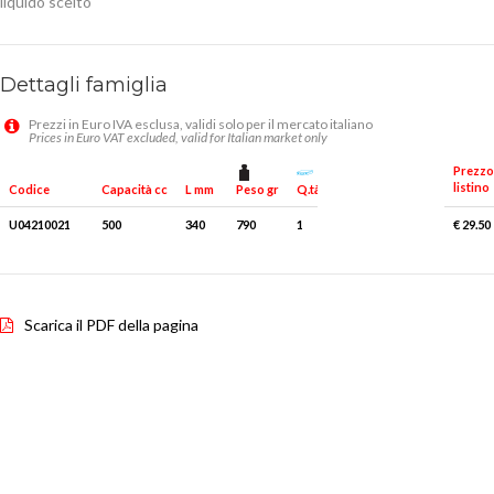
liquido scelto
Dettagli famiglia
Prezzi in Euro IVA esclusa, validi solo per il mercato italiano
Prices in Euro VAT excluded, valid for Italian market only
Prezzo
listino
Peso gr
Q.tà x conf.
Codice
Capacità cc
L mm
U04210021
500
340
790
1
€ 29.50
Scarica il PDF della pagina