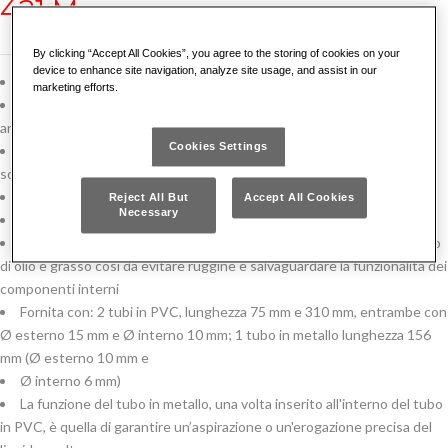
421 M
By clicking “Accept All Cookies”, you agree to the storing of cookies on your
device to enhance site navigation, analyze site usage, and assist in our
Corpo in acciaio
marketing efforts.
Ideale per aspirazione ed erogazione (rabbocco) di olio, liquido
antigelo, olio servosterzo ecc.
Cookies Settings
È possibile pulire il tubo interno svitando il coperchio posteriore
sotto la leva
Ø tubo in acciaio: 57 mm
Reject All But
Accept All Cookies
Necessary
ØxL mm ugello in acciaio: 10x12 mm
L'interno della siringa, di base viene lubrificato con un leggero strato
di olio e grasso così da evitare ruggine e salvaguardare la funzionalità dei
componenti interni
Fornita con: 2 tubi in PVC, lunghezza 75 mm e 310 mm, entrambe con
Ø esterno 15 mm e Ø interno 10 mm; 1 tubo in metallo lunghezza 156
mm (Ø esterno 10 mm e
Ø interno 6 mm)
La funzione del tubo in metallo, una volta inserito all'interno del tubo
in PVC, è quella di garantire un’aspirazione o un'erogazione precisa del