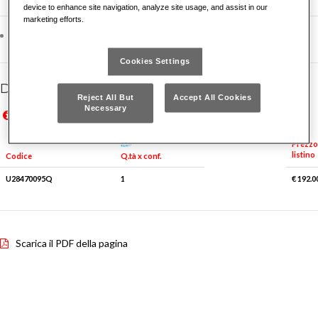
device to enhance site navigation, analyze site usage, and assist in our
marketing efforts.
Per spurgafreni 2847/2 e 2847/3
Cookies Settings
Dettagli famiglia
Reject All But
Accept All Cookies
Necessary
Prezzi in Euro IVA esclusa, validi solo per il mercato italiano
Prices in Euro VAT excluded, valid for Italian market only
Prezzo
listino
Q.tà x conf.
Codice
U28470095Q
1
€ 192.0
Scarica il PDF della pagina