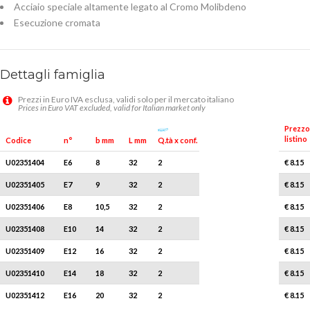
Acciaio speciale altamente legato al Cromo Molibdeno
Esecuzione cromata
Dettagli famiglia
Prezzi in Euro IVA esclusa, validi solo per il mercato italiano
Prices in Euro VAT excluded, valid for Italian market only
Prezzo
listino
Q.tà x conf.
Codice
n°
b mm
L mm
U02351404
E6
8
32
2
€ 8.15
U02351405
E7
9
32
2
€ 8.15
U02351406
E8
10,5
32
2
€ 8.15
U02351408
E10
14
32
2
€ 8.15
U02351409
E12
16
32
2
€ 8.15
U02351410
E14
18
32
2
€ 8.15
U02351412
E16
20
32
2
€ 8.15