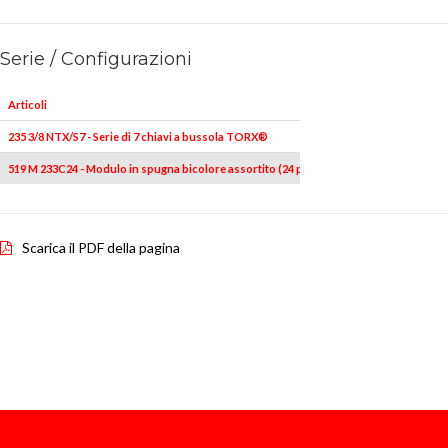
Serie / Configurazioni
Articoli
235 3/8 NTX/S7 - Serie di 7 chiavi a bussola TORX®
519 M 233C24 - Modulo in spugna bicolore assortito (24 pz)
Scarica il PDF della pagina