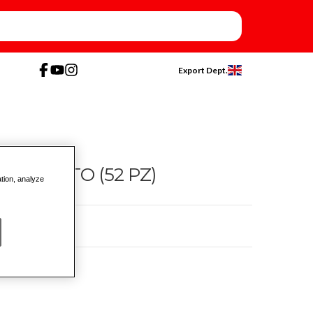
Export Dept.
SORTITO (52 PZ)
ation, analyze