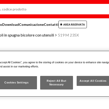
mo
Download
Comunicazione
Contatti
AREA RISERVATA
li in spugna bicolore con utensili
519 M 235X
MODULO IN SPUGNA BICOLORE AS
Accept All Cookies”, you agree to the storing of cookies on your device to enhance site navig
nd assist in our marketing efforts.
519 M 235X
Reject All But
Accept All Cookies
Cookies Settings
Necessary