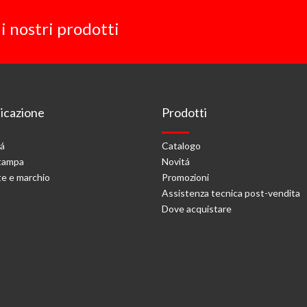
i nostri prodotti
cazione
Prodotti
tá
Catalogo
stampa
Novitá
e e marchio
Promozioni
Assistenza tecnica post-vendita
Dove acquistare