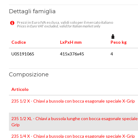
Dettagli famiglia
Prezzi in Euro IVA esclusa, validi solo per il mercato italiano
Prices in Euro VAT excluded, valid for Italian market only
Codice
LxPxH mm
Peso kg
U05191065
415x376x45
4
Composizione
Articolo
235 1/2 X - Chiavi a bussola con bocca esagonale speciale X-Grip
235 1/2 XL - Chiavi a bussola lunghe con bocca esagonale speciale
Grip
235 1/4 X - Chiavi a bussola con bocca esagonale speciale X-Grip