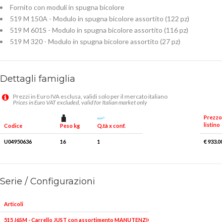
Fornito con moduli in spugna bicolore
519 M 150A - Modulo in spugna bicolore assortito (122 pz)
519 M 601S - Modulo in spugna bicolore assortito (116 pz)
519 M 320 - Modulo in spugna bicolore assortito (27 pz)
Dettagli famiglia
Prezzi in Euro IVA esclusa, validi solo per il mercato italiano
Prices in Euro VAT excluded, valid for Italian market only
Prezzo
listino
Peso kg
Q.tà x conf.
Codice
U04950636
16
1
€ 933.0
Serie / Configurazioni
Articoli
515 J6SM - Carrello JUST con assortimento MANUTENZIONE 495 JSM (265 pz)