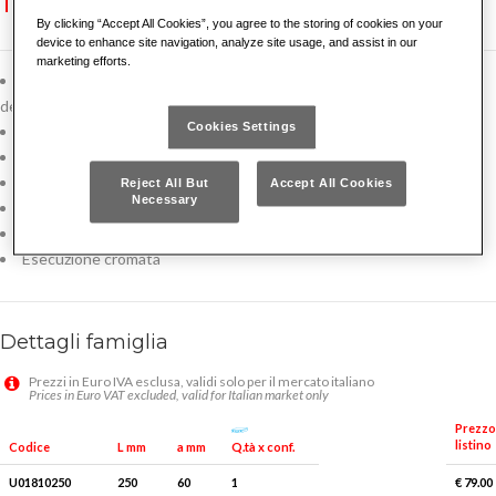
181 AX
NEW!
By clicking “Accept All Cookies”, you agree to the storing of cookies on your
device to enhance site navigation, analyze site usage, and assist in our
marketing efforts.
Regolazione automatica della larghezza di apertura, adatta per
destrosi e mancini
Cookies Settings
Ideale per afferrare rapidamente pezzi di diverse dimensioni
Autoserrante su tubi e dadi: nessuno slittamento e minimo sforzo
Ganasce con denti temprati per una presa sicura e duratura
Reject All But
Accept All Cookies
Necessary
Leva di chiusura per trasporto compatto e sicuro
Impugnature ergonomiche bimateriali
Esecuzione cromata
Dettagli famiglia
Prezzi in Euro IVA esclusa, validi solo per il mercato italiano
Prices in Euro VAT excluded, valid for Italian market only
Prezzo
listino
Q.tà x conf.
Codice
L mm
a mm
U01810250
250
60
1
€ 79.00