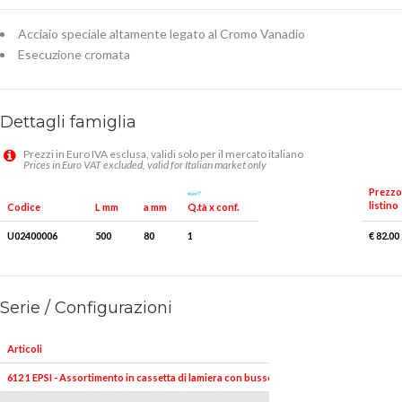
Acciaio speciale altamente legato al Cromo Vanadio
Esecuzione cromata
Dettagli famiglia
Prezzi in Euro IVA esclusa, validi solo per il mercato italiano
Prices in Euro VAT excluded, valid for Italian market only
Prezzo
listino
Q.tà x conf.
Codice
L mm
a mm
U02400006
500
80
1
€ 82.00
Serie / Configurazioni
Articoli
612 1 EPSI - Assortimento in cassetta di lamiera con bussole esagonali (12 pz)