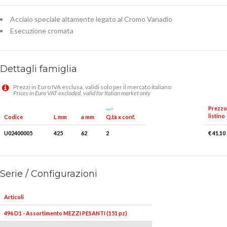
Acciaio speciale altamente legato al Cromo Vanadio
Esecuzione cromata
Dettagli famiglia
Prezzi in Euro IVA esclusa, validi solo per il mercato italiano
Prices in Euro VAT excluded, valid for Italian market only
Prezzo
listino
Q.tà x conf.
Codice
L mm
a mm
U02400005
425
62
2
€ 41.10
Serie / Configurazioni
Articoli
496 D1 - Assortimento MEZZI PESANTI (151 pz)