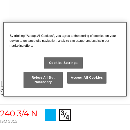
By clicking “Accept All Cookies”, you agree to the storing of cookies on your
device to enhance site navigation, analyze site usage, and assist in our
marketing efforts.
Cookies Settings
Reject All But
Accept All Cookies
LEVA A T CON ATTACCO QUADRO
Necessary
SCORREVOLE
240 3/4 N
ISO 3315