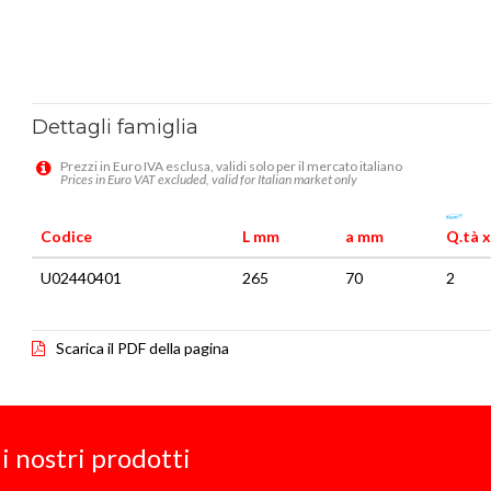
Dettagli famiglia
Prezzi in Euro IVA esclusa, validi solo per il mercato italiano
Prices in Euro VAT excluded, valid for Italian market only
Codice
L mm
a mm
Q.tà x
U02440401
265
70
2
Scarica il PDF della pagina
i nostri prodotti