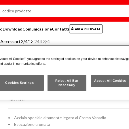
mo
Download
Comunicazione
Contatti
AREA RISERVATA
Accessori 3/4"
244 3/4
Accept All Cookies”, you agree to the storing of cookies on your device to enhance site navig
nd assist in our marketing efforts.
LEVA AD ANGOLO
Reject All But
Accept All Cookies
Cookies Settings
Necessary
244 3/4
ISO 3315
Acciaio speciale altamente legato al Cromo Vanadio
Esecuzione cromata